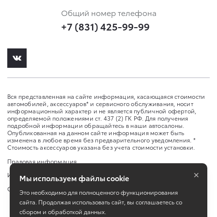
Общий номер телефона
+7 (831) 425-99-99
Вся представленная на сайте информация, касающаяся стоимости
автомобилей, аксессуаров* и сервисного обслуживания, носит
информационный характер и не является публичной офертой,
определяемой положениями ст. 437 (2) ГК РФ. Для получения
подробной информации обращайтесь в наши автосалоны.
Опубликованная на данном сайте информация может быть
изменена в любое время без предварительного уведомления. *
Стоимость аксессуаров указана без учета стоимости установки.
Правовая информация
×
Изменить настройку cookies
Мы используем файлы cookie
Сбросить cookie
Это необходимо для полноценного функционирования
сайта. Продолжая использовать сайт, вы соглашаетесь со
сбором и обработкой данных.