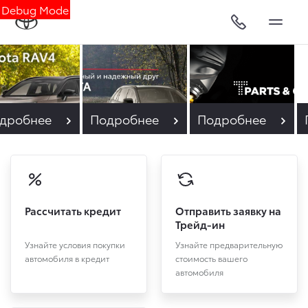
Debug Mode
дробнее
Подробнее
Подробнее
Рассчитать кредит
Отправить заявку на
Трейд-ин
Узнайте условия покупки
Узнайте предварительную
автомобиля в кредит
стоимость вашего
автомобиля