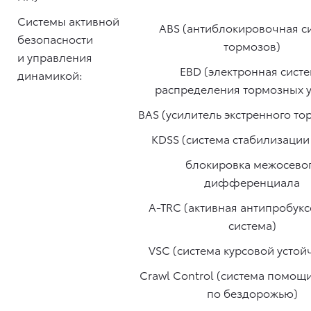
Системы активной
ABS (антиблокировочная с
безопасности
тормозов)
и управления
EBD (электронная сист
динамикой:
распределения тормозных 
BAS (усилитель экстренного т
KDSS (система стабилизации
блокировка межосево
дифференциала
A-TRC (активная антипробук
система)
VSC (система курсовой устой
Crawl Control (система помощ
по бездорожью)