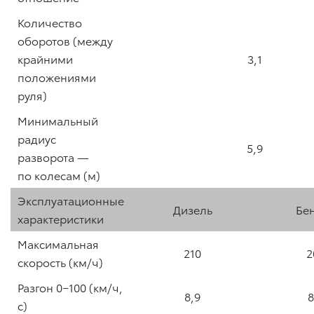
Количество
оборотов (между
крайними
3,1
положениями
руля)
Минимальный
радиус
5,9
разворота —
по колесам (м)
Эксплуатационные
Дизель
Бе
характеристики
Максимальная
210
2
скорость (км/ч)
Paзгон 0−100 (км/ч,
8,9
8
с)