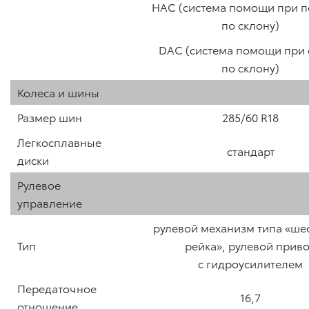
HAC (система помощи при 
по склону)
DAС (система помощи при 
по склону)
Колеса и шины
Размер шин
285/60 R18
Легкосплавные
стандарт
диски
Рулевое
управление
рулевой механизм типа «ше
Тип
рейка», рулевой прив
с гидроусилителем
Передаточное
16,7
отношение