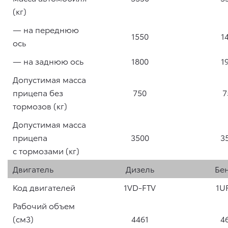
(кг)
— на переднюю
1550
1
ось
— на заднюю ось
1800
1
Допустимая масса
прицепа без
750
7
тормозов (кг)
Допустимая масса
прицепа
3500
3
с тормозами (кг)
Двигатель
Дизель
Бе
Код двигателей
1VD-FTV
1U
Рабочий объем
(см3)
4461
4