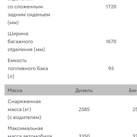
со сложенным
1720
задним сиденьем
(мм)
Ширина
багажного
1670
отделения (мм)
Емкость
топливного бака
93
(л)
Масса
Дизель
Бе
Снаряженная
масса (кг)
2585
2
(с водителем)
Максимальная
масса автомобиля
3350
3