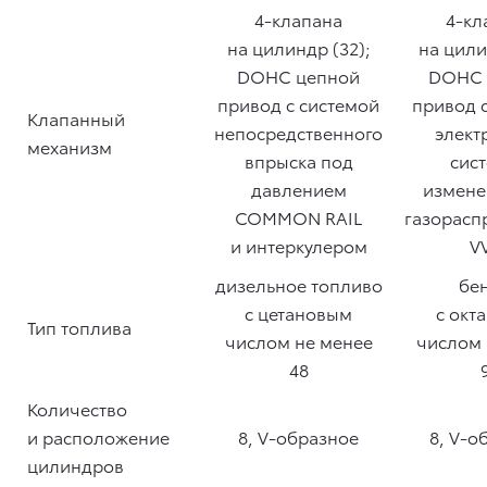
4-клапана
4-кл
на цилиндр (32);
на цили
DOHC цепной
DOHC 
привод с системой
привод 
Клапанный
непосредственного
элект
механизм
впрыска под
сис
давлением
измене
COMMON RAIL
газорасп
и интеркулером
VV
дизельное топливо
бе
с цетановым
с окт
Тип топлива
числом не менее
числом 
48
Количество
и расположение
8, V-образное
8, V-о
цилиндров