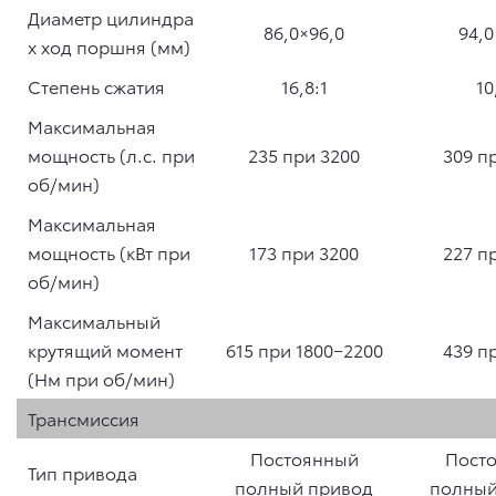
Диаметр цилиндра
86,0×96,0
94,0
x ход поршня (мм)
Степень сжатия
16,8:1
10
Максимальная
мощность (л.с. при
235 при 3200
309 п
об/мин)
Максимальная
мощность (кВт при
173 при 3200
227 п
об/мин)
Максимальный
крутящий момент
615 при 1800−2200
439 п
(Нм при об/мин)
Трансмиссия
Постоянный
Пост
Тип привода
полный привод
полный