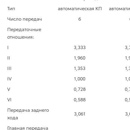
Тип
автоматическая КП
автомати
Число передач
6
Передаточные
отношения:
I
3,333
3,
II
1,960
1,
III
1,353
1,
IV
1,000
1,
V
0,728
0,
VI
0,588
0,
Передача заднего
3,061
3,
хода
Главная передача