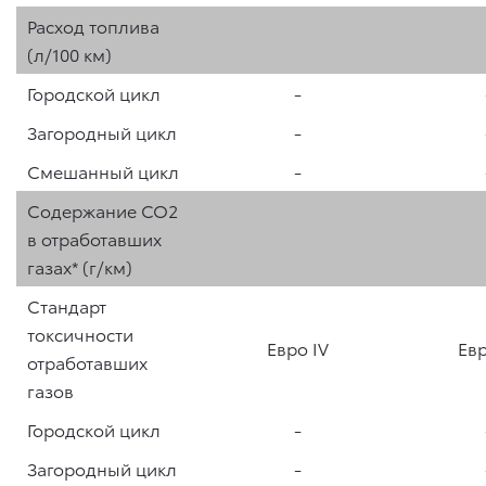
Расход топлива
(л/100 км)
Городской цикл
-
Загородный цикл
-
Смешанный цикл
-
Содержание CO2
в отработавших
газах* (г/км)
Стандарт
токсичности
Евро IV
Евр
отработавших
газов
Городской цикл
-
Загородный цикл
-