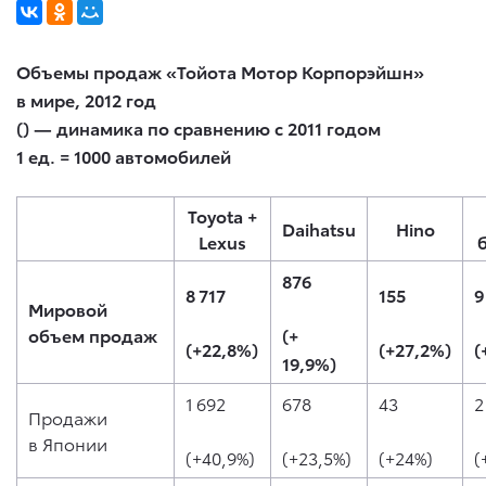
Объемы продаж «Тойота Мотор Корпорэйшн»
в мире, 2012 год
() — динамика по сравнению с 2011 годом
1 ед. = 1000 автомобилей
Toyota +
Daihatsu
Hino
Lexus
876
8 717
155
9
Мировой
объем продаж
(+
(+22,8%)
(+27,2%)
(
19,9%)
1 692
678
43
2
Продажи
в Японии
(+40,9%)
(+23,5%)
(+24%)
(