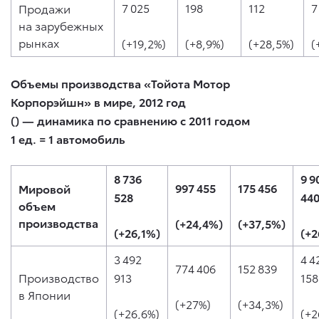
7 025
198
112
7
Продажи
на зарубежных
рынках
(+19,2%)
(+8,9%)
(+28,5%)
(
Объемы производства «Тойота Мотор
Корпорэйшн» в мире, 2012 год
() — динамика по сравнению с 2011 годом
1 ед. = 1 автомобиль
8 736
9 9
997 455
175 456
Мировой
528
44
объем
производства
(+24,4%)
(+37,5%)
(+26,1%)
(+2
3 492
4 4
774 406
152 839
Производство
913
158
в Японии
(+27%)
(+34,3%)
(+26,6%)
(+2