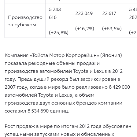
5 243
5 4
223 049
22 617
Производство
616
28
за рубежом
(+16,2%)
(+63,5%)
(+25,8%)
(+2
Компания «Тойота Мотор Корпорэйшн» (Япония)
показала рекордные объемы продаж и
производства автомобилей Toyota и Lexus в 2012
году. Предыдущий рекорд был зафиксирован в
2007 году, когда в мире было реализовано 8 429 000
автомобилей Toyota и Lexus, а объем
производства двух основных брендов компании
составил 8 534 690 единиц.
Рост продаж в мире по итогам 2012 года обусловлен
успешными запусками новых и обновленных