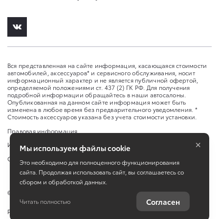
Вся представленная на сайте информация, касающаяся стоимости
автомобилей, аксессуаров* и сервисного обслуживания, носит
информационный характер и не является публичной офертой,
определяемой положениями ст. 437 (2) ГК РФ. Для получения
подробной информации обращайтесь в наши автосалоны.
Опубликованная на данном сайте информация может быть
изменена в любое время без предварительного уведомления. *
Стоимость аксессуаров указана без учета стоимости установки.
Правовая информация
×
Изменить настройку cookies
Мы используем файлы cookie
Сбросить cookie
Это необходимо для полноценного функционирования
сайта. Продолжая использовать сайт, вы соглашаетесь со
сбором и обработкой данных.
©
2026
ООО "Л-Премиум" ул. Ларина, 30
Согласен
Читать полностью
Работает на технологиях
TradeDealer