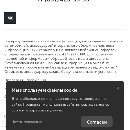
Вся представленная на сайте информация, касающаяся стоимости
автомобилей, аксессуаров* и сервисного обслуживания, носит
информационный характер и не является публичной офертой,
определяемой положениями ст. 437 (2) ГК РФ. Для получения
подробной информации обращайтесь в наши автосалоны.
Опубликованная на данном сайте информация может быть
изменена в любое время без предварительного уведомления. *
Стоимость аксессуаров указана без учета стоимости установки.
Правовая информация
×
Изменить настройку cookies
Мы используем файлы cookie
Сбросить cookie
Это необходимо для полноценного функционирования
сайта. Продолжая использовать сайт, вы соглашаетесь со
сбором и обработкой данных.
©
2026
ООО "Л-Премиум" ул. Ларина, 30
Согласен
Читать полностью
Работает на технологиях
TradeDealer