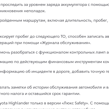
проследить за уровнем заряда аккумулятора с помощь
зникновения неполадок.
ройденным маршрутам, включая длительность, пробег,
сирует пробег до следующего ТО, способен записать а
операций при помощи «Журнала обслуживания».
омочь разобраться с функционалом контрольных ламп 
ацию по действующим финансовым инструментам комп
нформацию об инциденте в дороге, добавить точную гео
делать заметки об истории обслуживания автомобиля и 
ного налога и оставшийся срок гарантии.
yota Highlander только в версии «Люкс Safety». С помо
о напрямую в навигационную систему автомобиля.