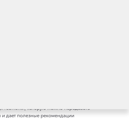
ного автомобиля с помощью продвинутых
лся до пяти автомобилей и помимо
er 300.
юченный автомобиль может быть постоянно
ander оснащается специальным модулем
 управлять раздачей интернета, по своему
ь действие услуги. Использование трафика
а сохраняют работоспособность.
абайт.
er следующего модельного года смогут
и геометки, которую можно передавать
я и дает полезные рекомендации