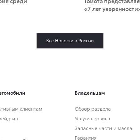
рия среди
Тойота представля
«7 лет уверенности
Все Новости в России
втомобили
Владельцам
тивным клиентам
Обзор раздела
Трейд-ин
Услуги сервиса
Запасные части и масла
Гарантия