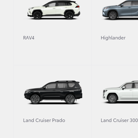
1 ноября начинается прием заказов на T
Комфортный полноразмерный кроссовер 
автомобиля.
RAV4
Highlander
1
Toyota Connected Services
объединяет во
владельцам новый уровень комфорта и 
Теперь покупателям Toyota Highlander д
технических систем, пробега и записи на
Цветовая гамма модели расширилась бл
пассажирского сиденья с восемью регул
Цена на Toyota Highlander следующего м
Safety — от 4 746 000 рублей.
Land Cruiser Prado
Land Cruiser 30
1 ноября начинается прием заказов на Toyota 