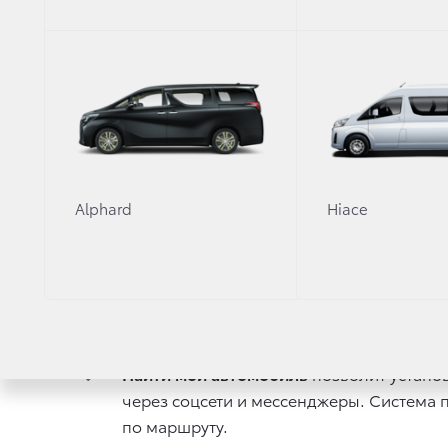
Полноразмерный 7-местный кроссовер для с
1
функций Toyota Connected Services
. Теперь 
Highlander включает такие популярные модели, 
Благодаря преимуществам мобильного интерн
на связи со своим владельцем, обеспечивая 
передачи данных со встроенной сим-картой, 
усмотрению контролировать список подключен
Alphard
Hiace
пользователями не влияет на его объем для 
На протяжении первого года клиенту доступ
С помощью приложения MyT, которое доступно 
управлять девятью полезными функциями:
Найти мой автомобиль
позволит устано
через соцсети и мессенджеры. Система 
по маршруту.