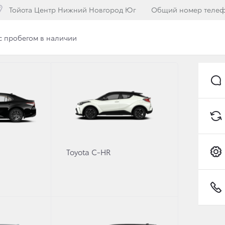
Тойота Центр Нижний Новгород Юг
Общий номер теле
с пробегом в наличии
илерского центра
Вакансии
Программа лояльнос
ЕМ ЗАКАЗОВ НА TOYO
НОГО ГОДА ВЫПУСКА
Toyota C-HR