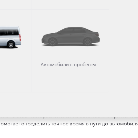
емьи с обновлением получил преимущества подключен
модельный ряд Toyota с новыми возможностями расшири
как Toyota RAV4, Camry, Land Cruiser Prado и Land Cruis
ета, телематики и облачного хранения данных, подкл
новый уровень комфорта и безопасности. Toyota Highl
позволяющим создать точку доступа Wi-Fi. Клиент может
ных устройств, а также пополнять баланс и продлеват
Автомобили с пробегом
нужд телематики, и поэтому продвинутые функции всегд
ен предоплаченный ежемесячный трафик в объеме 10 гиг
в App Store и Google Play, владельцы Toyota Highland
вить точное месторасположение автомобиля при помощ
помогает определить точное время в пути до автомобил