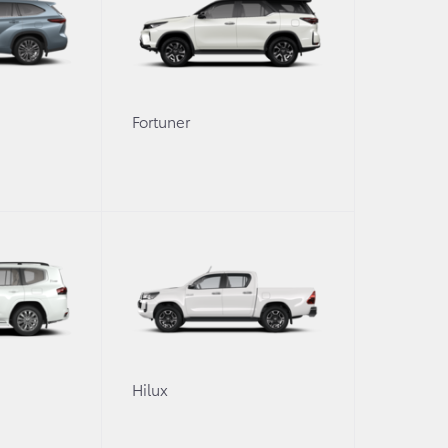
oyota Highlander нового модельного года выпуска.
для всей семьи стал пятой моделью Toyota, получив
Fortuner
зможности мобильного интернета, телематики и облачн
безопасности на каждый день.
2
оступны девять
полезных функций для контроля местор
 ТО, а также точка доступа Wi-Fi прямо в автомобиле.
агодаря новому оттенку «белый перламутр», а богатое
ировками.
одельного года на комплектацию Престиж начинается от
0
Hilux
Highlander 2022 года выпуска.