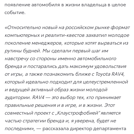
появление автомобиля в жизни владельца в целое
событие.
«Относительно новый на
российском рынке формат
компьютерных и
реалити-квестов захватил молодое
поколение менеджеров, которые хотят вырваться из
рутины будней. Мы
сделали первый шаг
им
навстречу со
стороны именно автомобильного
бренда и
постарались дать максимум удовольствия
от
игры, а
также познакомить ближе с
Toyota
RAV
4,
который идеально подходит для
целеустремленной
и
ведущей активный образ жизни молодой
аудитории.
RAV
4 — это
выбор тех, кто
принимает
правильные решения и
в
игре, и
в
жизни. Этот
совместный проект с
„Клаустрофобией“ является
частью стратегии бренда и, я
уверена, будет не
последним
»
, — рассказала директор департамента