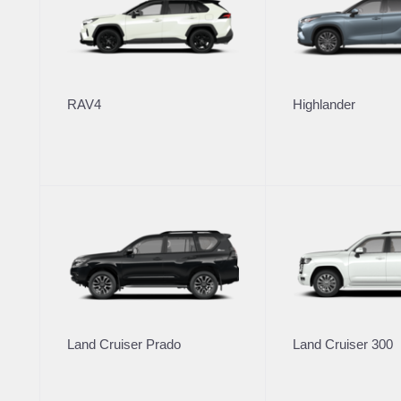
Модельный ряд
Новые а
RAV4
Highlander
Corolla
Корпора
Camry
Toyota Т
Toyota C-HR
RAV4
Автомоб
Fortuner
Highlander
Автомоби
Land Cruiser Prado
Toyota Т
Land Cruiser 300
Hilux
Land Cruiser Prado
Land Cruiser 300
Условия
Alphard
Hiace
Кредито