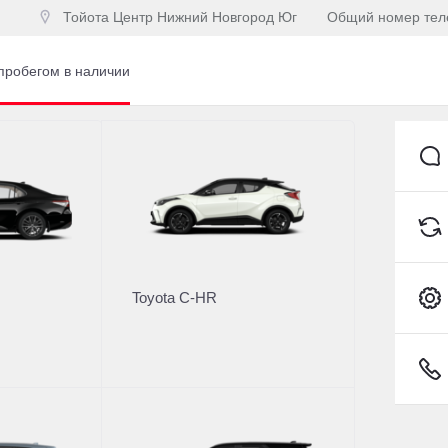
Тойота Центр Нижний Новгород Юг
Общий номер те
пробегом в наличии
Toyota C-HR
Купить Toyota в кр
о интересующей теме
Рассчитайте кредитное 