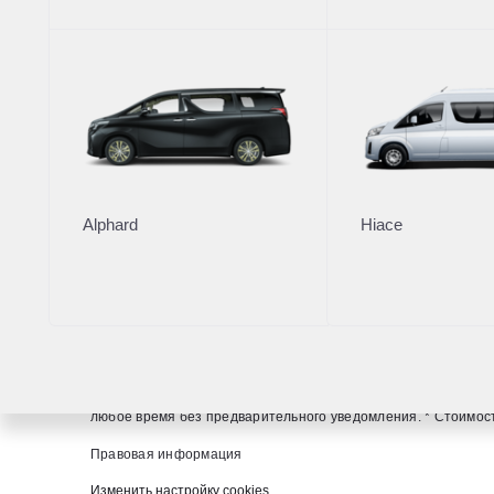
Онлайн-
Страхов
Alphard
Hiace
Общий номер телеф
+7 (831) 425-99-
Вся представленная на сайте информация, касающаяся стои
определяемой положениями ст. 437 (2) ГК РФ. Для получен
любое время без предварительного уведомления. * Стоимость
Правовая информация
Изменить настройку cookies