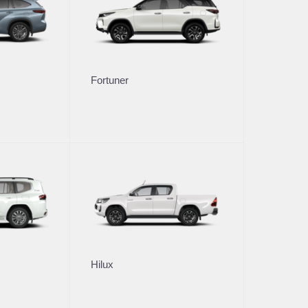
втомобили
Владельцам
Fortuner
тивным клиентам
Обзор раздела
рейд-ин
Услуги сервиса
Запасные части и масла
Гарантия
или с пробегом
Регламентное ТО и запись
Сервисные кампании
ли с пробегом в наличии
Сервисные предложения
рейд-ин
Руководства
Замена на новый
Hilux
 покупки
О дилерском центре
вание