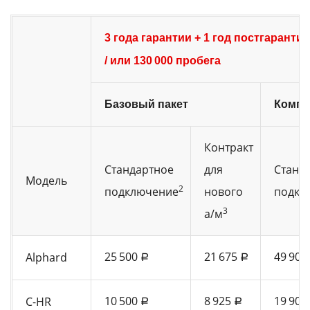
3 года гарантии + 1 год постгарант
/ или 130 000 пробега
Базовый пакет
Компл
Контракт
Стандартное
для
Станд
Модель
2
подключение
нового
подкл
3
а/м
25 500
21 675
49 900
Alphard
a
a
10 500
8 925
19 900
C-HR
a
a