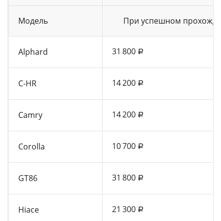
Модель
При успешном прохожде
31 800
Alphard
a
14 200
C-HR
a
14 200
Camry
a
10 700
Corolla
a
31 800
GT86
a
21 300
Hiace
a