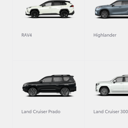
2.7 л
·
Бензин
·
Механика
RAV4
Highlander
2.4 л
·
Дизель
·
Механика
Брызговики передние и задние
Галогенные дневные ходовые огни
Галогенные фары
Защита заднего стекла кабины
Показать все опции (53)
* Блэк Оникс
** Special Edition
Land Cruiser Prado
Land Cruiser 30