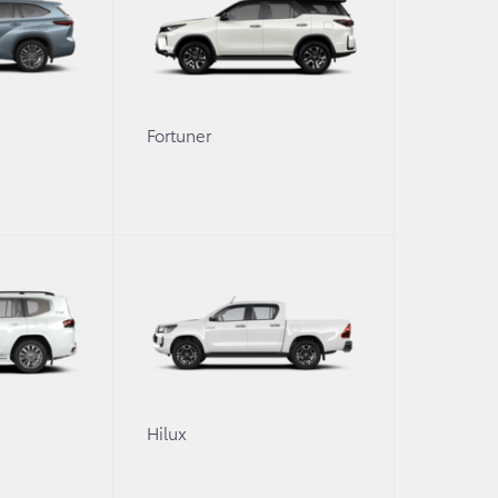
2.4 л
·
Дизель
·
Механика
Fortuner
2.8 л
·
Дизель
·
Автомат
Боковые подножки
Брызговики передние и задние
Галогенные дневные ходовые огни
Галогенные фары
Показать все опции (69)
0
Hilux