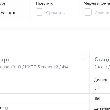
орт
Престиж
равнить
Сравнить
Сравни
1
арт
Стан
 Бензин 91
/ МКПП
5 ступеней
/ 4x4
2,4 л. 
Дизель
2.4
150
91
Дизельн