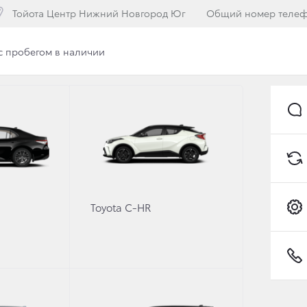
Тойота Центр Нижний Новгород Юг
Общий номер теле
с пробегом в наличии
е модели
UX
Toyota C-HR
Комфорт