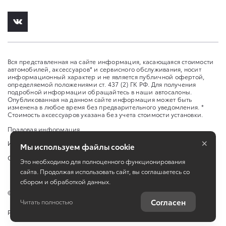
Вся представленная на сайте информация, касающаяся стоимости
автомобилей, аксессуаров* и сервисного обслуживания, носит
информационный характер и не является публичной офертой,
определяемой положениями ст. 437 (2) ГК РФ. Для получения
подробной информации обращайтесь в наши автосалоны.
Опубликованная на данном сайте информация может быть
изменена в любое время без предварительного уведомления. *
Стоимость аксессуаров указана без учета стоимости установки.
Правовая информация
×
Изменить настройку cookies
Мы используем файлы cookie
Сбросить cookie
Это необходимо для полноценного функционирования
сайта. Продолжая использовать сайт, вы соглашаетесь со
сбором и обработкой данных.
©
2026
ООО "Л-Премиум" ул. Ларина, 30
Согласен
Читать полностью
Работает на технологиях
TradeDealer