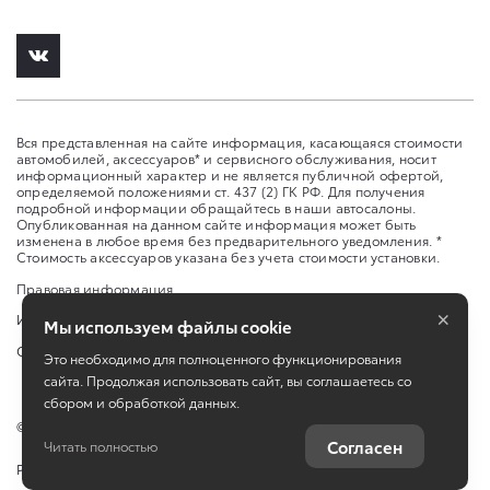
Вся представленная на сайте информация, касающаяся стоимости
автомобилей, аксессуаров* и сервисного обслуживания, носит
информационный характер и не является публичной офертой,
определяемой положениями ст. 437 (2) ГК РФ. Для получения
подробной информации обращайтесь в наши автосалоны.
Опубликованная на данном сайте информация может быть
изменена в любое время без предварительного уведомления. *
Стоимость аксессуаров указана без учета стоимости установки.
Правовая информация
×
Изменить настройку cookies
Мы используем файлы cookie
Сбросить cookie
Это необходимо для полноценного функционирования
сайта. Продолжая использовать сайт, вы соглашаетесь со
сбором и обработкой данных.
©
2026
ООО "Л-Премиум" ул. Ларина, 30
Согласен
Читать полностью
Работает на технологиях
TradeDealer