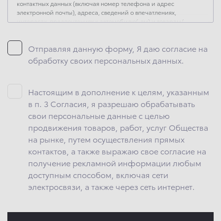
контактных данных (включая номер телефона и адрес
электронной почты), адреса, сведений о впечатлениях,
интересах, предпочтениях к автомобилю(-ям) и товарам/
услугам, IP-адреса, сведений об устройстве, операционной
системы устройства и модели мобильного телефона
Отправляя данную форму, Я даю согласие на
посетителя сайта, уникального идентификатора посетителя
сайта, предпочтительного времени и способа для контакта,
обработку своих персональных данных.
истории контактов.
2. Под обработкой персональных данных понимаются
следующие действия: сбор, запись, систематизация,
Настоящим в дополнение к целям, указанным
накопление, хранение, уточнение (обновление, изменение),
в п. 3 Согласия, я разрешаю обрабатывать
извлечение, использование, передача (предоставление,
свои персональные данные с целью
доступ), блокирование, удаление, уничтожение персональных
данных. Общество обрабатывает персональные данные
продвижения товаров, работ, услуг Общества
с использованием средств автоматизации.
на рынке, путем осуществления прямых
контактов, а также выражаю свое согласие на
3. Целью обработки персональных данных является
осуществление взаимодействия Общества с посетителями
получение рекламной информации любым
и пользователями сайта.
доступным способом, включая сети
4. Я даю согласие на передачу моих персональных данных
электросвязи, а также через сеть интернет.
третьим лицам, перечень которых размещен на сайте
в разделе «Юридическая информация».
5. Данное Согласие действует до момента достижения цели