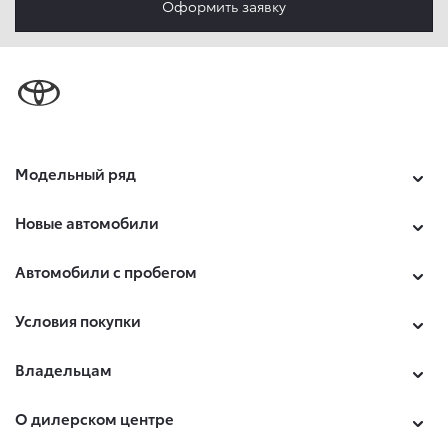
Оформить заявку
обработки, указанной в настоящем Согласии. Я осведомлен,
что Общество будет обрабатывать данные только в случае,
если это необходимо для определенной цели, и может
запросить, чтобы я продлил срок действия своего согласия
на обработку по истечении 10 лет с тем, чтобы гарантировать,
что оно соответствует моим намерениям.
6. Согласие может быть отозвано путем направления
письменного заявления Обществу заказным почтовым
отправлением с описью вложения по адресу: 141031,
Модельный ряд
Московская обл., г. о. Мытищи, п. Вёшки, МКАД 84-й км,
ТПЗ «Алтуфьево», вл. 5, стр. 1.
Новые автомобили
Автомобили с пробегом
Условия покупки
Владельцам
О дилерском центре