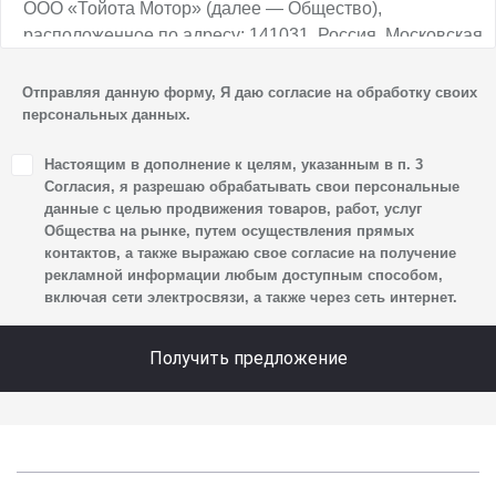
ООО «Тойота Мотор» (далее — Общество),
расположенное по адресу: 141031, Россия, Московская
обл., г. о. Мытищи, п. Вёшки, МКАД, 84-й км,
ТПЗ «Алтуфьево», вл. 5, стр. 1, является оператором
Отправляя данную форму, Я даю согласие на обработку своих
персональных данных.
персональных данных.
1. Настоящим я даю согласие Обществу на обработку
Настоящим в дополнение к целям, указанным в п. 3
своих персональных данных, а именно: имени, отчества,
Согласия, я разрешаю обрабатывать свои персональные
фамилии, контактных данных (включая номер телефона
данные с целью продвижения товаров, работ, услуг
Общества на рынке, путем осуществления прямых
и адрес электронной почты), адреса, сведений
контактов, а также выражаю свое согласие на получение
о впечатлениях, интересах, предпочтениях
рекламной информации любым доступным способом,
к автомобилю(-ям) и товарам/услугам, IP-адреса,
включая сети электросвязи, а также через сеть интернет.
сведений об устройстве, операционной системы
устройства и модели мобильного телефона посетителя
Получить предложение
сайта, уникального идентификатора посетителя сайта,
предпочтительного времени и способа для контакта,
истории контактов.
2. Под обработкой персональных данных понимаются
следующие действия: сбор, запись, систематизация,