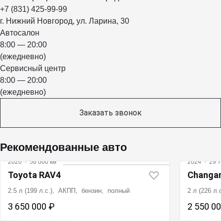
+7 (831) 425-99-99
г. Нижний Новгород, ул. Ларина, 30
Автосалон
8:00 — 20:00
(ежедневно)
Сервисный центр
8:00 — 20:00
(ежедневно)
Заказать звонок
Рекомендованные авто
2020
·
56 000 км
2024
·
29 7
Toyota RAV4
Changa
2.5 л (199 л.с.), АКПП, бензин, полный
2 л (226 л
3 650 000 ₽
2 550 0