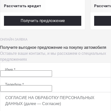
Рассчитать кредит
Рассчит
Получить предложение
ОНЛАЙН-ЗАЯВКА
Получите выгодное предложение на покупку автомобиля
Оставьте ваши контакты, и мы расскажем о специальных
предложениях
Имя
*
Телефон
*
СОГЛАСИЕ НА ОБРАБОТКУ ПЕРСОНАЛЬНЫХ
ДАННЫХ (далее — Согласие)