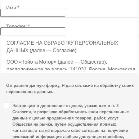
Имя
*
Телефон
*
СОГЛАСИЕ НА ОБРАБОТКУ ПЕРСОНАЛЬНЫХ
ДАННЫХ (далее — Согласие)
ООО «Тойота Мотор» (далее — Общество),
расположенное по адресу: 141031, Россия, Московская
обл., г. о. Мытищи, п. Вёшки, МКАД, 84-й км,
ТПЗ «Алтуфьево», вл. 5, стр. 1, является оператором
Отправляя данную форму, Я даю согласие на обработку своих
персональных данных.
персональных данных.
1. Настоящим я даю согласие Обществу на обработку
Настоящим в дополнение к целям, указанным в п. 3
своих персональных данных, а именно: имени, отчества,
Согласия, я разрешаю обрабатывать свои персональные
фамилии, контактных данных (включая номер телефона
данные с целью продвижения товаров, работ, услуг
Общества на рынке, путем осуществления прямых
и адрес электронной почты), адреса, сведений
контактов, а также выражаю свое согласие на получение
о впечатлениях, интересах, предпочтениях
рекламной информации любым доступным способом,