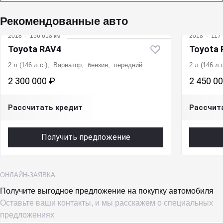
Рекомендованные авто
2018
·
156 618 км
2018
·
117 
Toyota RAV4
Toyota
2 л (146 л.с.), Вариатор, бензин, передний
2 л (146 л
2 300 000 ₽
2 450 0
Рассчитать кредит
Рассчит
Получить предложение
ОНЛАЙН-ЗАЯВКА
Получите выгодное предложение на покупку автомобиля
Оставьте ваши контакты, и мы расскажем о специальных
предложениях