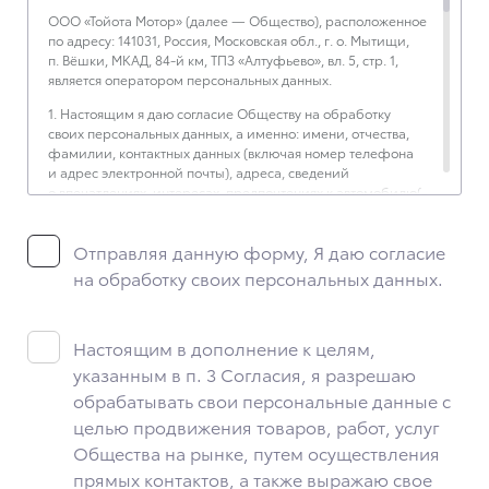
ООО «Тойота Мотор» (далее — Общество), расположенное
по адресу: 141031, Россия, Московская обл., г. о. Мытищи,
п. Вёшки, МКАД, 84-й км, ТПЗ «Алтуфьево», вл. 5, стр. 1,
является оператором персональных данных.
1. Настоящим я даю согласие Обществу на обработку
своих персональных данных, а именно: имени, отчества,
фамилии, контактных данных (включая номер телефона
и адрес электронной почты), адреса, сведений
о впечатлениях, интересах, предпочтениях к автомобилю(-
ям) и товарам/услугам, IP-адреса, сведений об устройстве,
операционной системы устройства и модели мобильного
Отправляя данную форму, Я даю согласие
телефона посетителя сайта, уникального идентификатора
посетителя сайта, предпочтительного времени и способа
на обработку своих персональных данных.
для контакта, истории контактов.
2. Под обработкой персональных данных понимаются
следующие действия: сбор, запись, систематизация,
Настоящим в дополнение к целям,
накопление, хранение, уточнение (обновление,
указанным в п. 3 Согласия, я разрешаю
изменение), извлечение, использование, передача
обрабатывать свои персональные данные с
(предоставление, доступ), блокирование, удаление,
уничтожение персональных данных. Общество
целью продвижения товаров, работ, услуг
обрабатывает персональные данные с использованием
Общества на рынке, путем осуществления
средств автоматизации.
прямых контактов, а также выражаю свое