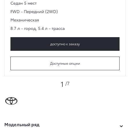
Седан
5 мест
FWD - Передний (2WD)
Механическая
8.7 л - город
,
5.4 л - трасса
доступно к заказу
Доступные опции
1
/7
Модельный ряд