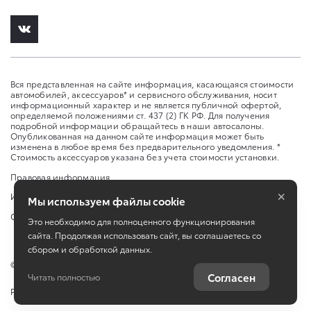
Вся представленная на сайте информация, касающаяся стоимости
автомобилей, аксессуаров* и сервисного обслуживания, носит
информационный характер и не является публичной офертой,
определяемой положениями ст. 437 (2) ГК РФ. Для получения
подробной информации обращайтесь в наши автосалоны.
Опубликованная на данном сайте информация может быть
изменена в любое время без предварительного уведомления. *
Стоимость аксессуаров указана без учета стоимости установки.
Правовая информация
×
Изменить настройку cookies
Мы используем файлы cookie
Сбросить cookie
Это необходимо для полноценного функционирования
сайта. Продолжая использовать сайт, вы соглашаетесь со
сбором и обработкой данных.
©
2026
ООО "Л-Премиум" ул. Ларина, 30
Согласен
Читать полностью
Работает на технологиях
TradeDealer