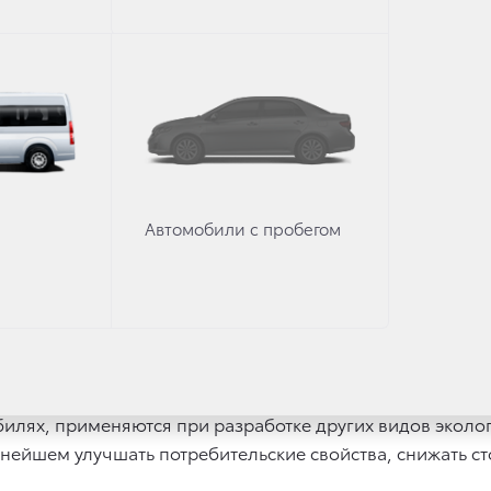
йском рынке неуклонно растет. С 2005 года доля прод
р» увеличилась в 5 раз. В 2011 году в России было про
автомобили в России наблюдается в премиум-сегменте. 
обилей, состоящей из 4 моделей: Lexus CT 200h, Lexus G
является самой популярной гибридной моделью среди р
дные автомобили «Тойота Мотор Корпорэйшн», реализо
2 года, позволили снизить уровень выбросов CO2 в атмо
Автомобили с пробегом
 бензиновыми двигателями тех же габаритов и с теми ж
ованиям компании «Тойота Мотор Корпорэйшн») за перио
некоторых государствах, например в Бельгии по итогам 
час предлагает клиентам в разных странах и другие тип
росети, электромобили, автомобили с двигателями на т
илях, применяются при разработке других видов эколог
ьнейшем улучшать потребительские свойства, снижать с