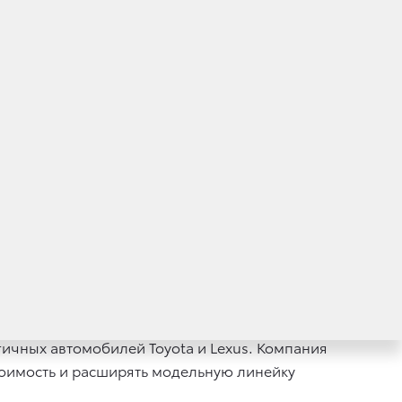
аж автомобилей Toyota и Lexus с гибридным
дано 2 074 гибридных автомобиля Toyota
Бренд Lexus представлен самой широкой
S 450h, Lexus RX 450h, Lexus LS 600h.
оссийских клиентов, обеспечивая около 25%
ванные с момента появления первых
сферу на 26 миллионов тонн по сравнению
е техническими характеристиками. Экономия
д с 1997 года эквивалентна годовому объему
2010 года.
ы экологичных автомобилей (гибридные
опливных элементах). Технологии,
ичных автомобилей Toyota и Lexus. Компания
тоимость и расширять модельную линейку