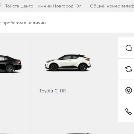
Тойота Центр Нижний Новгород Юг
Общий номер теле
с пробегом в наличии
илерского центра
Вакансии
Программа лояльнос
 БОЛЕЕ 4 МИЛЛИОНО
YOTA И LEXUS
Toyota C-HR
тся сделать гибридные автомобили массовым явлением