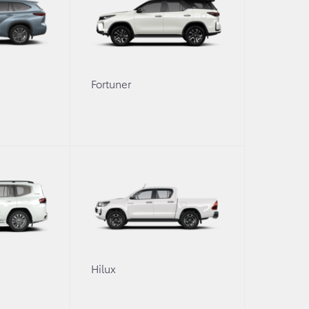
любителей в мире. Решение проблем защиты окружающ
я.
ила на японском рынке модель Toyota Coaster Hybrid EV.
ь Toyota Prius. Продажи модели Toyota Prius начались 
Fortuner
вом рынке появилось второе поколение Toyota Prius. Кро
нологии при производстве минивэнов, кроссоверов, за
околения стали доступны покупателям с мая 2009 года. 
изовано свыше 2,6 миллионов автомобилей Toyota Prius 
ем продаж гибридных автомобилей Toyota и Lexus дости
орпорэйшн» реализует 20 моделей гибридных автомобил
ческого транспорта на японском рынке. Доля продаж ги
» в мире составляет 15%, в странах Западной Европы —
0
Hilux
илей в продажах на европейских рынках до 14% к концу 