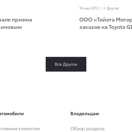
18 мая 2012 г.
Другое
чале приема
ООО «Тойота Мотор
нзиновым
заказов на Toyota G
Все Другое
втомобили
Владельцам
тивным клиентам
Обзор раздела