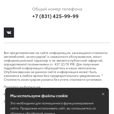
Общий номер телефона
+7 (831) 425-99-99
Вся представленная на сайте информация, касающаяся стоимости
автомобилей, аксессуаров* и сервисного обслуживания, носит
информационный характер и не является публичной офертой,
определяемой положениями ст. 437 (2) ГК РФ. Для получения
подробной информации обращайтесь в наши автосалоны.
Опубликованная на данном сайте информация может быть
изменена в любое время без предварительного уведомления. *
Стоимость аксессуаров указана без учета стоимости установки.
Правовая информация
×
Изменить настройку cookies
Мы используем файлы cookie
Сбросить cookie
Это необходимо для полноценного функционирования
сайта. Продолжая использовать сайт, вы соглашаетесь со
сбором и обработкой данных.