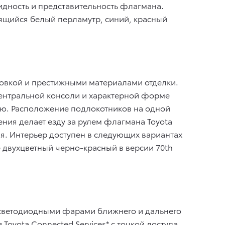
дность и представительность флагмана.
рящийся белый перламутр, синий, красный
овкой и престижными материалами отделки.
центральной консоли и характерной форме
ю. Расположение подлокотников на одной
ния делает езду за рулем флагмана Toyota
я. Интерьер доступен в следующих вариантах
 двухцветный черно-красный в версии 70th
я светодиодными фарами ближнего и дальнего
oyota Connected Services* с точкой доступа