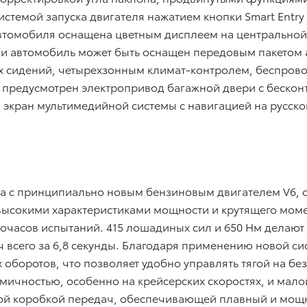
системой запуска двигателя нажатием кнопки Smart Entry 
томобиля оснащена цветным дисплеем на центральной к
ии автомобиль может быть оснащен передовым пакетом а
х сидений, четырехзонным климат-контролем, беспрово
 предусмотрен электропривод багажной двери с беско
экран мультимедийной системы с навигацией на русском
пна с принципиально новым бензиновым двигателем V6,
высокими характеристиками мощности и крутящего моме
очасов испытаний. 415 лошадиных сил и 650 Нм делают 
/ч всего за 6,8 секунды. Благодаря применению новой с
 оборотов, что позволяет удобно управлять тягой на бе
омичностью, особенно на крейсерских скоростях, и мал
той коробкой передач, обеспечивающей плавный и мощ