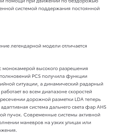
темой помощи при движении по бездорожью
вленной системой поддержания постоянной
ение легендарной модели отличается
 с монокамерой высокого разрешения
столкновений PCS получила функции
рийной ситуации, а динамический радарный
 работает во всем диапазоне скоростей
ресечении дорожной разметки LDA теперь
 адаптивная система дальнего света фар AHS
вой пучок. Современные системы активной
олнении маневров на узких улицах или
ожения.