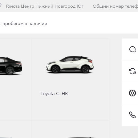
Тойота Центр Нижний Новгород Юг
Общий номер теле
с пробегом в наличии
илерского центра
Вакансии
Программа лояльнос
ОМ ПОКОЛЕНИИ ЛЕГЕ
ИЛЕРЫ ТОЙОТА НАЧ
Toyota C-HR
ГО TOYOTA LAND CRU