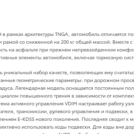
 в рамках архитектуры TNGA, автомобиль отличается 
 и рамой со сниженной на 200 кг общей массой. Вместе 
сть на асфальте при прежнем непревзойденном комфор
ктивные элементы автомобиля, включая тормозную сист
весь уникальный набор качеств, позволяющих ему счита
манные геометрические параметры: при дорожном просве
5 градуса. Легендарная модель оснащается постоянным 
иалом повышенного трения в зависимости от комплекта
тема активного управления VDIM настраивает работу уз
ателя, трансмиссии, рулевого управления и подвески, в
ением E-KDSS нового поколения. Последняя сводит к м
ективно использовать ходы подвески. Для езды вне дор