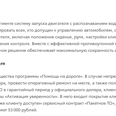
егменте систему запуска двигателя с распознаванием вод
ровать всех, кто допущен к управлению автомобилем, со
ителя, включая положение сиденья, руля, настройки кл
дения контроля. Вместе с эффективной противоугонной
ое решение обеспечивает максимальную сохранность а
цев
ества программы «Помощь на дороге». В случае непре
ора, провести оперативный ремонт на месте, а также п
О в гарантийный период у официального дилера, клиен
ы «Активация уверенности». В него входит покрытие кл
кже клиенту доступен сервисный контракт «Пакетное ТО»
яет 53 000 рублей.