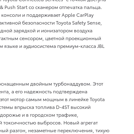
& Push Start со сканером отпечатка пальца.
онсоли и поддерживает Apple CarPlay
ктивной безопасности Toyota Safety Sense,
дной зарядкой и ионизатором воздуха
нтактным сенсором, цветной проекционный
 языке и аудиосистема премиум-класса JBL
 оснащенным двойным турбонаддувом. Этот
нта, а его надежность подтверждена
этот мотор самым мощным в линейке Toyota
истемы впрыска топлива D-4ST высокий
здорожье и в городском трафике,
ой токсичностью выбросов. Новый агрегат
ный разгон, незаметные переключения, тихую