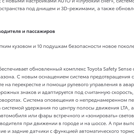
ct с новыми настройками AUTO и «Глубокий снег», сис
пространства под днищем и 3D-режимами, а также обно
водителя и пассажиров
тким кузовом и 10 подушкам безопасности новое покол
беспечивает обновленный комплекс Toyota Safety Sense
азона. С новым оснащением система предотвращения 
е на перекрестке и помощи рулевого управления в ава
орожных знаков и адаптируется под считанную скорость,
поворотах. Система оповещения о непреднамеренном пе
системой удержания по центру полосы движения LTA, а
втомобиля или фары встречного и «зонировать» свето
 водителя при движении в городе и на шоссе. А при вып
ие и задние датчики с функцией автоматического торм