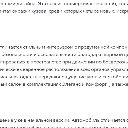
тами дизайна. Эта версия подчеркивает масштаб, соли
антах окраски кузова, среди которых четыре новых: иск
тличается стильным интерьером с продуманной компон
е безопасности и основательности благодаря широкой 
тироваться в пространстве при движении по бездорожь
мически выверенное расположение всех органов управле
иальная отделка передают ощущение уюта и спокойстви
ый салон в комплектациях Элеганс и Комфорт+, а также
нащение уже в начальной версии. Автомобиль отличаетс
корректировкой угла наклона, продвинутыми функциями T