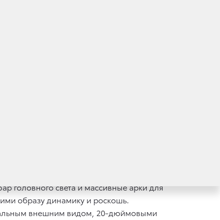
миссным возможностям на бездорожье
егантной внешностью, эффективному
гман модельного ряда Toyota стал еще более
и привлечь новых клиентов, обращающих
одаж автомобиль доступен только
ry. Цены на Toyota Land Cruiser 300
утов со спокойной уверенностью лидера
ар головного света и массивные арки для
ими образу динамику и роскошь.
инальным внешним видом, 20-дюймовыми