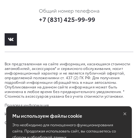
Общий номер телефона
+7 (831) 425-99-99
Вся представленная на сайте информация, касающаяся стоимости
автомобилей, аксессуаров* и сервисного обслуживания, носит
информационный характер и не является публичной офертой,
определяемой положениями ст. 437 (2) ГК РФ. Для получения
подробной информации обращайтесь в наши автосалоны.
Опубликованная на данном сайте информация может быть
изменена в любое время без предварительного уведомления. *
Стоимость аксессуаров указана без учета стоимости установки.
Правовая информация
×
Изменить настройку cookies
Мы используем файлы cookie
Сбросить cookie
Это необходимо для полноценного функционирования
сайта. Продолжая использовать сайт, вы соглашаетесь со
сбором и обработкой данных.