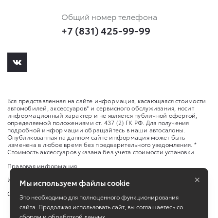
Общий номер телефона
+7 (831) 425-99-99
Вся представленная на сайте информация, касающаяся стоимости
автомобилей, аксессуаров* и сервисного обслуживания, носит
информационный характер и не является публичной офертой,
определяемой положениями ст. 437 (2) ГК РФ. Для получения
подробной информации обращайтесь в наши автосалоны.
Опубликованная на данном сайте информация может быть
изменена в любое время без предварительного уведомления. *
Стоимость аксессуаров указана без учета стоимости установки.
Правовая информация
×
Изменить настройку cookies
Мы используем файлы cookie
Сбросить cookie
Это необходимо для полноценного функционирования
сайта. Продолжая использовать сайт, вы соглашаетесь со
сбором и обработкой данных.