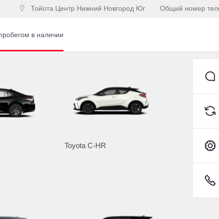
Тойота Центр Нижний Новгород Юг
Общий номер те
пробегом в наличии
Toyota C-HR
Купить Toyota в кр
о интересующей теме
Рассчитайте кредитное 