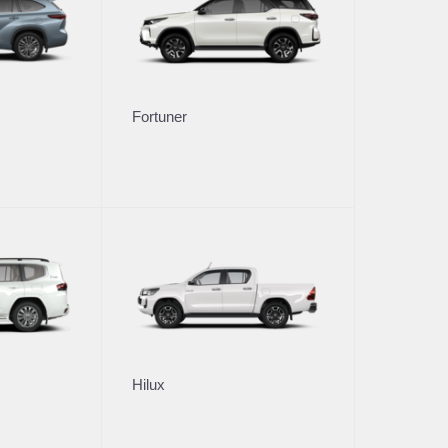
втомобили
Владельцам
Fortuner
тивным клиентам
Обзор раздела
рейд-ин
Услуги сервиса
Запасные части и масла
Гарантия
или с пробегом
Регламентное ТО и запись
Сервисные кампании
ли с пробегом в наличии
Сервисные предложения
рейд-ин
Руководства
Замена на новый
Hilux
 покупки
О дилерском центре