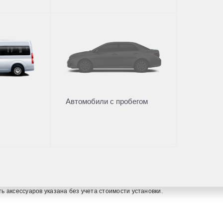
вание
одобрение
Дилерский центр
ание
Новости
Преимущества дилерского це
Вакансии
Автомобили с пробегом
она
99
мости автомобилей, аксессуаров* и сервисного обслуживания, носит инф
ия подробной информации обращайтесь в наши автосалоны. Опубликованн
 аксессуаров указана без учета стоимости установки.