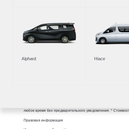
Кредито
Онлайн-
Страхов
Alphard
Hiace
Общий номер телеф
+7 (831) 425-99-
Вся представленная на сайте информация, касающаяся стои
определяемой положениями ст. 437 (2) ГК РФ. Для получен
любое время без предварительного уведомления. * Стоимость
Правовая информация