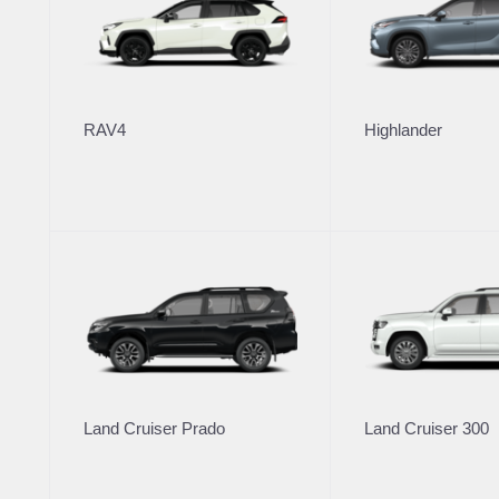
Модельный ряд
Новые а
RAV4
Highlander
Corolla
Корпора
Camry
Toyota Т
Toyota C-HR
RAV4
Автомоб
Fortuner
Highlander
Автомоби
Land Cruiser Prado
Toyota Т
Land Cruiser 300
Hilux
Land Cruiser Prado
Land Cruiser 300
Условия
Alphard
Hiace