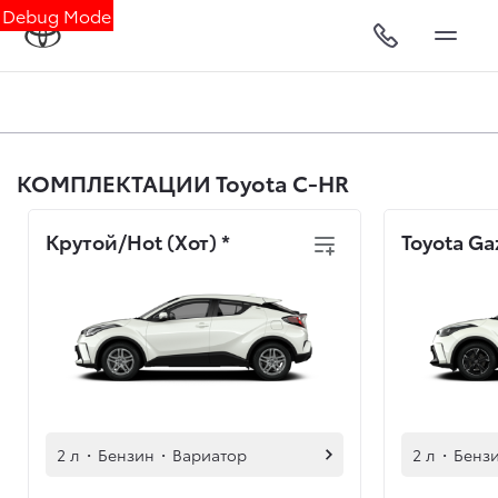
Debug Mode
КОМПЛЕКТАЦИИ Toyota C-HR
Крутой/Hot (Хот)
*
Toyota Ga
2 л
·
Бензин
·
Вариатор
2 л
·
Бенз