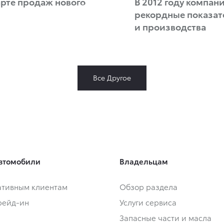
арте продаж нового
В 2012 году компан
рекордные показа
и производства
Все Другое
втомобили
Владельцам
тивным клиентам
Обзор раздела
Трейд-ин
Услуги сервиса
Запасные части и масла