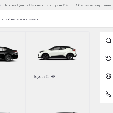
Тойота Центр Нижний Новгород Юг
Общий номер теле
с пробегом в наличии
илерского центра
Вакансии
Программа лояльнос
ЕМЬЕРЫ В ДИЛЕРСКИХ 
Toyota C-HR
 новое поколение
Toyota
RAV
4,
Au
 в Тойота Центр Нижний Новгород Юг 2 марта 2013 г с 1