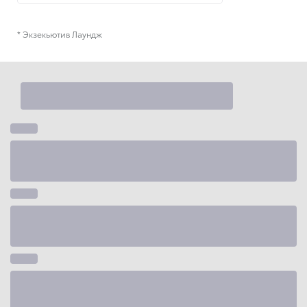
* Экзекьютив Лаундж