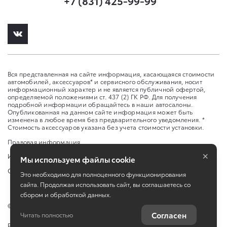
+7 (831) 425-99-99
Вся представленная на сайте информация, касающаяся стоимости
автомобилей, аксессуаров* и сервисного обслуживания, носит
информационный характер и не является публичной офертой,
определяемой положениями ст. 437 (2) ГК РФ. Для получения
подробной информации обращайтесь в наши автосалоны.
Опубликованная на данном сайте информация может быть
изменена в любое время без предварительного уведомления. *
Стоимость аксессуаров указана без учета стоимости установки.
Правовая информация
×
Изменить настройку cookies
Мы используем файлы cookie
Сбросить cookie
Это необходимо для полноценного функционирования
сайта. Продолжая использовать сайт, вы соглашаетесь со
сбором и обработкой данных.
©
2026
ООО "Л-Премиум" ул. Ларина, 30
Согласен
Читать полностью
Работает на технологиях
TradeDealer