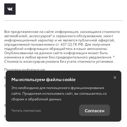
Вся представленная на сайте информация, касающаяся стоимости
автомобилей, аксессуаров* и сервисного обслуживания, носит
информационный характер и не является публичной офертой,
определяемой положениями ст. 437 (2) ГК РФ. Для получения
подробной информации обращайтесь в наши автосалоны.
Опубликованная на данном сайте информация может быть
изменена в любое время без предварительного уведомления. *
Стоимость аксессуаров указана без учета стоимости установки.
Правовая информация
×
Изменить настройку cookies
Мы используем файлы cookie
Сбросить cookie
Это необходимо для полноценного функционирования
сайта. Продолжая использовать сайт, вы соглашаетесь со
сбором и обработкой данных.
©
2026
ООО "Л-Премиум" ул. Ларина, 30
Согласен
Читать полностью
Работает на технологиях
TradeDealer