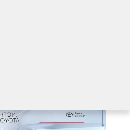
оссии
ультового пикапа Toyota Hilux
естиж