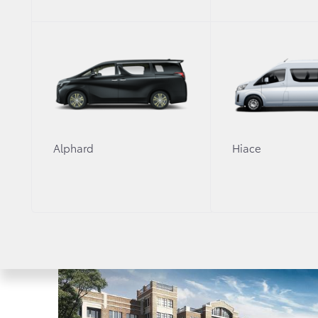
Alphard
Hiace
10 августа 2021 г.
Новости в России
Прием заказов на Toyota Land Cruise
двигателем