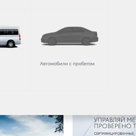
Автомобили с пробегом
2 августа 2021 г.
Новости в Р
r 300 c дизельным
Начались продажи к
в новой версии Пр