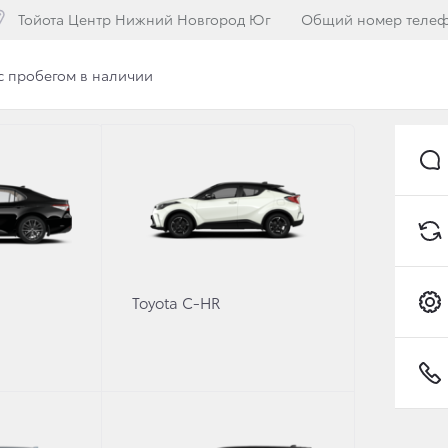
Тойота Центр Нижний Новгород Юг
Общий номер теле
с пробегом в наличии
илерского центра
Вакансии
Программа лояльнос
Toyota C-HR