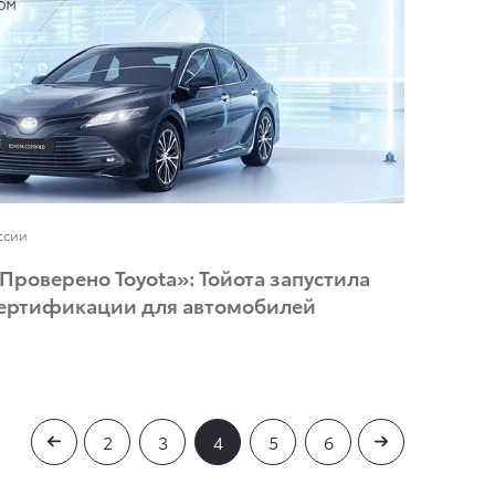
ссии
Проверено Toyota»: Тойота запустила
сертификации для автомобилей
2
3
4
5
6