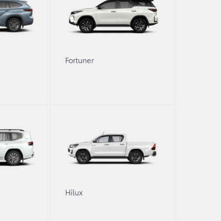
Fortuner
1 сентября 2021 г.
Новости в
 континентальной
Toyota представляе
300 GR SPORT
0
Hilux